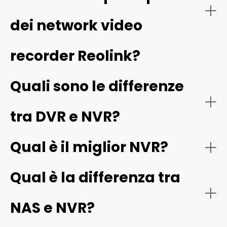
Gli NVR vengono utilizzati per monitorare ambienti come
-
Sistemi NVR PoE
:
dei network video
negozi, abitazioni o parchi. L’NVR è collegato a una rete e
può quindi gestire telecamere situate in più posizioni.
Questo aiuta anche a garantire la sicurezza degli
recorder Reolink?
ambienti.
Quali sono le differenze
tra DVR e NVR?
- Sistemi NVR wireless:
DVR e NVR
- Registrazione 24/7:
Gli NVR
Qual è il miglior NVR?
Qual è la differenza tra
- Telecamere:
NAS e NVR?