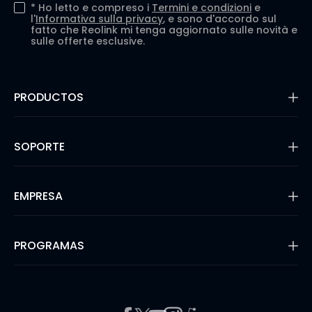
*
Ho letto e compreso i
Termini e condizioni
e
l'
Informativa sulla privacy
, e sono d'accordo sul
fatto che Reolink mi tenga aggiornato sulle novità e
sulle offerte esclusive.
PRODUCTOS
16MP Security Camera
Cámaras con Batería
SOPORTE
Cámaras de Doble Lente
Cámaras IP PoE
Centro de Soporte
Cámaras de Seguridad WiFi
Blog
EMPRESA
Sistemas de Cámara de Seguridad
Compatibilidad con Terceros
Video timbres
Métodos de Pago
Shop Refurbished
Sobre Nosotros
Garantía & Devolución
Buscador de Solución
Security
PROGRAMAS
Envío &amp; Entrega
Recensioni
Rastree Su Pedido
#ReolinkCaptures
Registro de Producto
Filial
Prensa & Medios
Report an Issue
Programa de Socios
Contáctenos
Preguntas Frecuentes sobre Compras
Referral Program