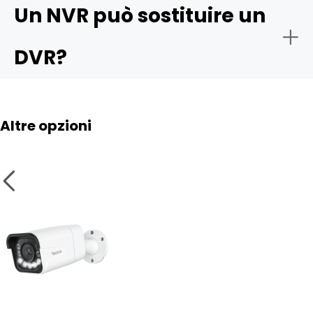
Un NVR può sostituire un
- Visualizzazione multipla su un’unica schermata:
- Qualità video:
DVR?
- Installazione:
Altre opzioni
- Backup e download delle registrazioni:
- Espansione:
- Funzionalità:
- Registrazione con rilevamento del movimento: