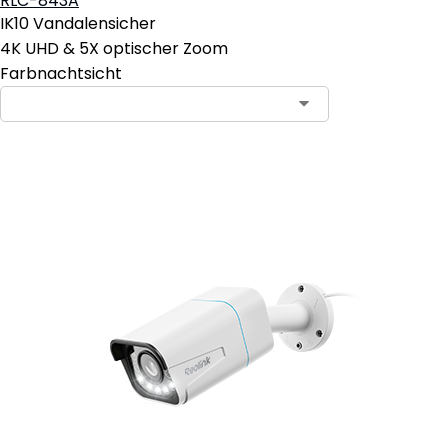
RLC-843A
IK10 Vandalensicher
4K UHD & 5X optischer Zoom
Farbnachtsicht
In den Warenkorb