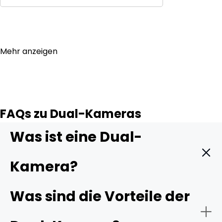
In den Warenkorb
Mehr anzeigen
FAQs zu Dual-Kameras
Was ist eine Dual-
Kamera?
Eine Dual-Kamera stellt ein modernes
Was sind die Vorteile der
Überwachungsgerät dar, das zwei separate Objektive in
einem einzigen Gehäuse integriert. Diese Objektive