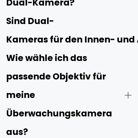
Dual-Kamera?
erfassen in der Regel unterschiedliche Blickwinkel oder
Aufnahmearten. Durch die Kombination beider Objektive
wird der Sichtbereich der Kamera erheblich erweitert,
Sind Dual-
wodurch eine detailreichere Bildqualität im Vergleich zu
herkömmlichen Kameras gewährleistet wird.
Kameras für den Innen- und
Wie wähle ich das
passende Objektiv für
meine
Überwachungskamera
aus?