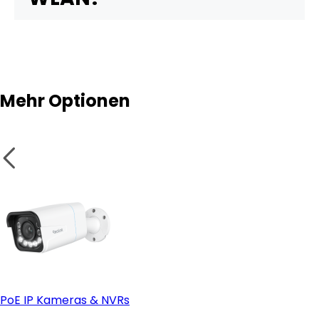
Vorteile
Hinweis
Mehr Optionen
Nachteile
PoE IP Kameras & NVRs