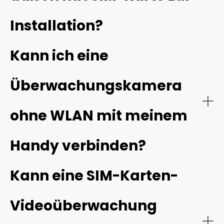
Installation?
Kann ich eine
Überwachungskamera
ohne WLAN mit meinem
Handy verbinden?
Außenbereiche ohne Internet
Kann eine SIM-Karten-
Abgelegene Orte
Videoüberwachung
Flexiblen und mobilen Einsatz
Schritt 1: Vorbereitung