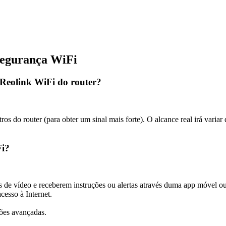
Segurança WiFi
 Reolink WiFi do router?
os do router (para obter um sinal mais forte). O alcance real irá varia
Fi?
 de vídeo e receberem instruções ou alertas através duma app móvel ou
cesso à Internet.
ções avançadas.