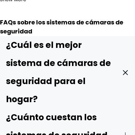
FAQs sobre los sistemas de cámaras de
seguridad
¿Cuál es el mejor
sistema de cámaras de
seguridad para el
hogar?
Los mejores sistemas de cámaras de seguridad para el
¿Cuánto cuestan los
hogar suelen ofrecer funciones avanzadas como vídeo
de alta resolución, amplios campos de visión, visión
nocturna de infrarrojos o en color y compatibilidad con