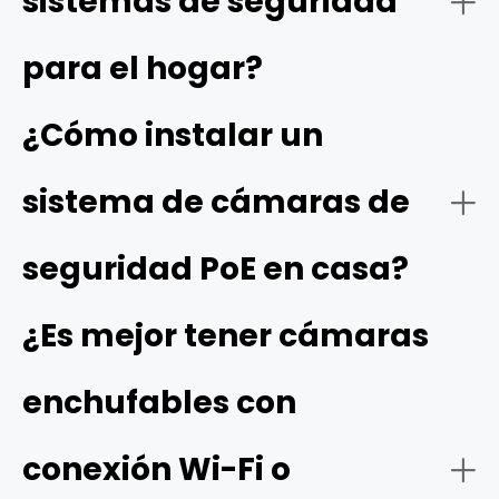
sistemas de seguridad
productos de hogares inteligentes. Para obtener un
sistema completo, busca opciones que ofrezcan una
para el hogar?
excelente calidad de imagen, visión nocturna fiable,
soluciones de almacenamiento flexibles y facilidad de
¿Cómo instalar un
instalación y de uso, como los sistemas de cámaras de
Reolink.
sistema de cámaras de
seguridad PoE en casa?
¿Es mejor tener cámaras
enchufables con
conexión Wi-Fi o