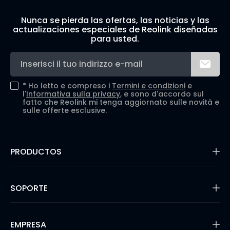
Nunca se pierda las ofertas, las noticias y las
actualizaciones especiales de Reolink diseñadas
para usted.
*
Ho letto e compreso i
Termini e condizioni
e
l'
Informativa sulla privacy
, e sono d'accordo sul
fatto che Reolink mi tenga aggiornato sulle novità e
sulle offerte esclusive.
PRODUCTOS
16MP Security Camera
Cámaras con Batería
SOPORTE
Cámaras de Doble Lente
Cámaras IP PoE
Centro de Soporte
Cámaras de Seguridad WiFi
Blog
EMPRESA
Sistemas de Cámara de Seguridad