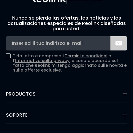
Nunca se pierda las ofertas, las noticias y las
actualizaciones especiales de Reolink diseñadas
para usted.
*
Ho letto e compreso i
Termini e condizioni
e
l'
Informativa sulla privacy
, e sono d'accordo sul
fatto che Reolink mi tenga aggiornato sulle novità e
sulle offerte esclusive.
PRODUCTOS
16MP Security Camera
Cámaras con Batería
SOPORTE
Cámaras de Doble Lente
Cámaras IP PoE
Centro de Soporte
Cámaras de Seguridad WiFi