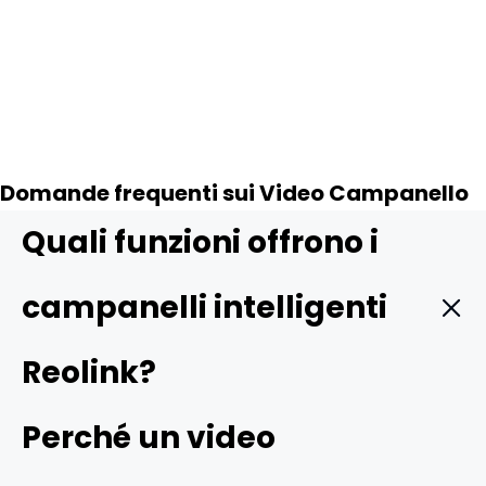
Aggiungi al carrello
Domande frequenti sui Video Campanello
Quali funzioni offrono i
campanelli intelligenti
Reolink?
I campanelli intelligenti Reolink si distinguono perché
Perché un video
offrono un’elevata sicurezza per la porta d’ingresso
mantenendo i costi contenuti. Questi modelli di