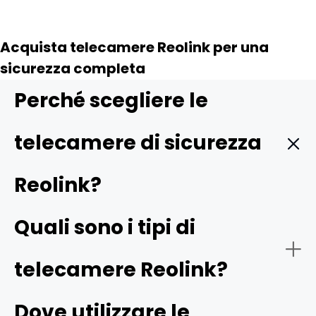
Acquista telecamere Reolink per una
sicurezza completa
Perché scegliere le
telecamere di sicurezza
Reolink?
Reolink offre telecamere di alta qualità, con
Quali sono i tipi di
caratteristiche che le rendono una scelta ideale per
proteggere la tua casa o la tua attività:
telecamere Reolink?
- Risoluzione 4K UHD:
una risoluzione più elevata
garantisce dettagli più nitidi. Le telecamere Reolink 4K
Dove utilizzare le