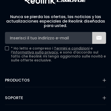
Nunca se pierda las ofertas, las noticias y las
actualizaciones especiales de Reolink diseñadas
para usted.
*
Ho letto e compreso i
Termini e condizioni
e
l'
Informativa sulla privacy
, e sono d'accordo sul
fatto che Reolink mi tenga aggiornato sulle novità e
sulle offerte esclusive.
PRODUCTOS
16MP Security Camera
Cámaras con Batería
SOPORTE
Cámaras de Doble Lente
Cámaras IP PoE
Centro de Soporte