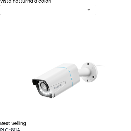
Vista notturna a colori
Aggiungi al carrello
Best Selling
RLC-811A