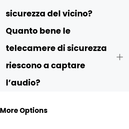
Cancellazione del rumore:
sicurezza del vicino?
Quanto bene le
Portata audio:
telecamere di sicurezza
riescono a captare
l’audio?
Controlli privacy:
More Options