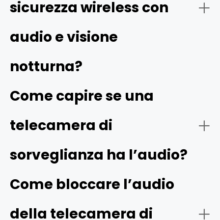
telecamera con audio
sicurezza wireless con
Telecamere di sicurezza con audio bidirezionale:
audio e visione
notturna?
Scegliere la telecamera giusta è un po’ come
Come capire se una
acquistare un piccolo computer:
telecamera di
sorveglianza ha l’audio?
Telecamere di sicurezza con audio
monodirezionale:
Audio bidirezionale:
Come bloccare l’audio
della telecamera di