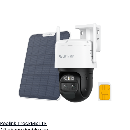
Reolink TrackMix LTE
Affichage double vue