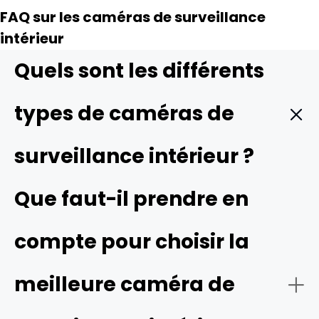
FAQ sur les caméras de surveillance
intérieur
Quels sont les différents
types de caméras de
surveillance intérieur ?
À l'intérieur d'un lieu de travail ou d'une pièce, les
Que faut-il prendre en
caméras doivent se fondre dans le décor tout en
assurant une surveillance constante. Trois grands types
compte pour choisir la
dominent :
- Caméra de surveillance intérieur sans fil :
Ces
meilleure caméra de
modèles se connectent au Wi-Fi et se posent sur des
étagères ou se fixent aux murs avec un minimum de