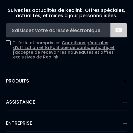
Suivez les actualités de Reolink. Offres spéciales,
actualités, et mises à jour personnalisées.
*
J'ai lu et compris les
Conditions générales
d'utilisation et la
Politique de confidentialité, et
j'accepte de recevoir les nouveautés et offres
exclusives de Reolink.
PRODUITS
16MP Security Camera
Caméra sur batterie
ASSISTANCE
Caméras à Double Objectif
Caméras IP PoE
Centre d’assistance
Caméras de surveillance WiFi
Blog
ENTREPRISE
Kit Caméra de Surveillance
Compatibilité avec tierce partie
Video Doorbells