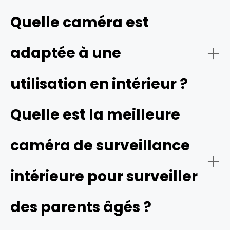
Quelle caméra est
- Salons ou espaces communs :
- Détection intelligente et alertes :
adaptée à une
utilisation en intérieur ?
- Chambres d'enfants :
Quelle est la meilleure
- Intégration à la maison connectée :
caméra de surveillance
intérieure pour surveiller
- Qualité vidéo :
- Garage ou entrée intérieure depuis le garage :
des parents âgés ?