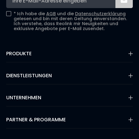
*
Ich habe die
AGB
und die
Datenschutzerklärung
gelesen und bin mit deren Geltung einverstanden.
Ich verstehe, dass Reolink mir Neuigkeiten und
exklusive Angebote per E-Mail zusendet.
PRODUKTE
16MP Überwachungskamera
Kabellose IP-Kameras
DIENSTLEISTUNGEN
Dual-Objektiv-Kameras
PoE-Kameras & NVRs
Supportanfrage
WLAN IP-Kameras
Blog
UNTERNEHMEN
Überwachungssysteme
Kompatibilität
Video-Türklingeln
Zahlungsmethoden
Shop Refurbished
Über uns
Garantie & Rückgabe
Lösungsfinder
Sicherheit
PARTNER & PROGRAMME
Versand & Lieferung
Bewertungen
Ihre Bestellung verfolgen
#ReolinkCaptures
Produktregistrierung
Affiliate-Programm
Presse & Medien