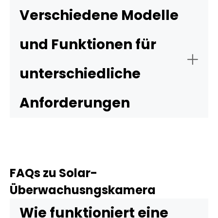
Verschiedene Modelle
und Funktionen für
unterschiedliche
Anforderungen
Argus PT Ultra + SP2
Altas PT Ultra + SP2
FAQs zu Solar-
Überwachusngskamera
Wie funktioniert eine