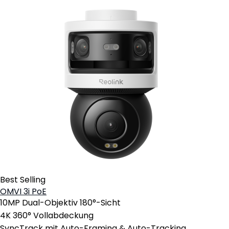
Best Selling
OMVI 3i PoE
10MP Dual-Objektiv 180°-Sicht
4K 360° Vollabdeckung
SyncTrack mit Auto-Framing & Auto-Tracking