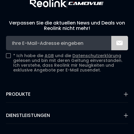
Verpassen Sie die aktuellen News und Deals von
Reolink nicht mehr!
*
Ich habe die
AGB
und die
Datenschutzerklärung
gelesen und bin mit deren Geltung einverstanden.
Ich verstehe, dass Reolink mir Neuigkeiten und
exklusive Angebote per E-Mail zusendet.
PRODUKTE
16MP Überwachungskamera
Kabellose IP-Kameras
DIENSTLEISTUNGEN
Dual-Objektiv-Kameras
PoE-Kameras & NVRs
Supportanfrage
WLAN IP-Kameras