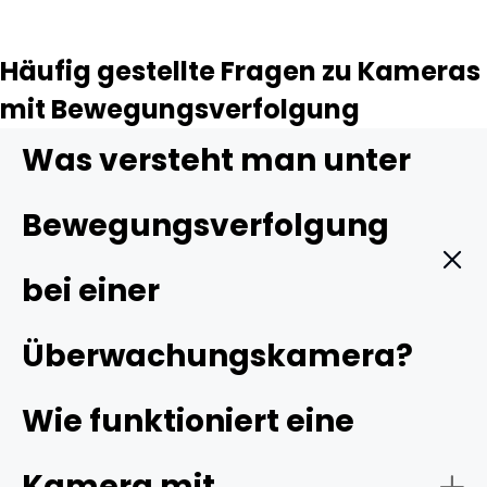
Häufig gestellte Fragen zu Kameras
mit Bewegungsverfolgung
Was versteht man unter
Bewegungsverfolgung
bei einer
Überwachungskamera?
Bewegungsverfolgung bezieht sich auf die Bewegung
Wie funktioniert eine
einer Überwachungskamera zusammen mit dem Objekt.
Die Kamera erkennt und verfolgt automatisch die
Kamera mit
Bewegung des bewegten Objekts im Sichtfeld der