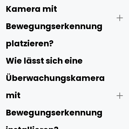
Kamera mit
Bewegungserkennung
Tracking-Funktion:
platzieren?
Wie lässt sich eine
Überwachungskamera
Intelligente Erkennung:
mit
Bewegungserkennung