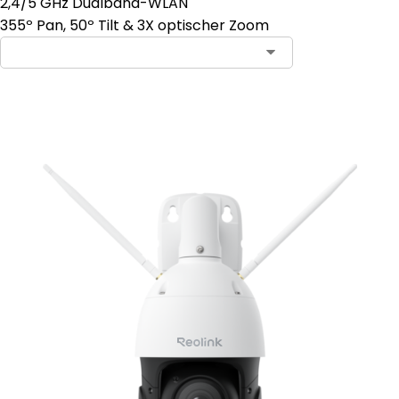
2,4/5 GHz Dualband-WLAN
355º Pan, 50º Tilt & 3X optischer Zoom
In den Warenkorb