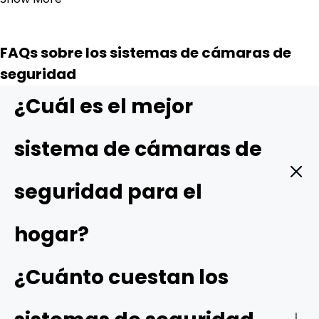
FAQs sobre los sistemas de cámaras de
seguridad
¿Cuál es el mejor
sistema de cámaras de
seguridad para el
hogar?
Los mejores sistemas de cámaras de seguridad para el
¿Cuánto cuestan los
hogar suelen ofrecer funciones avanzadas como vídeo
de alta resolución, amplios campos de visión, visión
nocturna de infrarrojos o en color y compatibilidad con