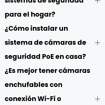
sistemas de seguridad
productos de hogares inteligentes. Para obtener un
sistema completo, busca opciones que ofrezcan una
para el hogar?
excelente calidad de imagen, visión nocturna fiable,
soluciones de almacenamiento flexibles y facilidad de
¿Cómo instalar un
instalación y de uso, como los sistemas de cámaras de
Reolink.
sistema de cámaras de
seguridad PoE en casa?
¿Es mejor tener cámaras
enchufables con
conexión Wi-Fi o