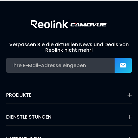
Verpassen Sie die aktuellen News und Deals von
Reolink nicht mehr!
PRODUKTE
16MP Überwachungskamera
Kabellose IP-Kameras
DIENSTLEISTUNGEN
Dual-Objektiv-Kameras
PoE-Kameras & NVRs
Supportanfrage
WLAN IP-Kameras
Blog