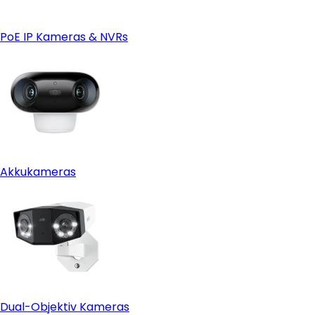
PoE IP Kameras & NVRs
- PoE- vs. drahtlose Installation:
Kabellose Überwachungskameras
Akkukameras
- Fernzugriff und kompatible Software:
Dual-Objektiv Kameras