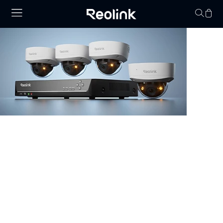
Keine Artikel im
NVR System (NVR Kameras)
Das Reolink NVR System ermöglicht zuverlässige
Videoüberwachung für Zuhause oder Geschäft. Mit den
NVR Kameras lassen sich mehrere Bereiche gleichzeitig
überwachen, Aufnahmen sicher speichern und Live-
Videos jederzeit abrufen. Moderne Technologie, intuitive
Steuerung und erweiterbare Funktionen sorgen für
effiziente Kontrolle und rundum geschützte Räume.