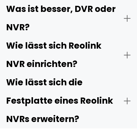
Was ist besser, DVR oder
NVR?
PoE-NVR
PoE-IP-Kameras
Wie lässt sich Reolink
NVR einrichten?
Wie lässt sich die
WLAN-NVR
WLAN-Überwachungskameras
Reolink-
Festplatte eines Reolink
Tutorial zur Einrichtung von PoE-/WLAN-NVRs
Tipp:
NVRs erweitern?
Schritt 1: