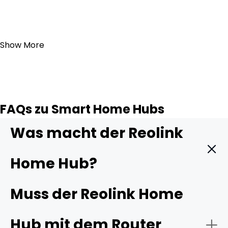
In den Warenkorb
Show More
FAQs zu Smart Home Hubs
Was macht der Reolink
Home Hub?
Der Reolink Home Hub ist ein zentrales Steuergerät, das
Muss der Reolink Home
die Verwaltung und Integration verschiedener Reolink-
Überwachungskameras übernimmt. Es dient als
Hub mit dem Router
Hauptsteuerzentrale und sorgt für die Kommunikation