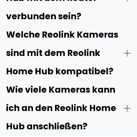
zwischen den Kameras und Ihrem Smartphone. Die
Home Hub-Serie von Reolink bietet sichere lokale
verbunden sein?
Speichermöglichkeiten mittels microSD-Karten und
verfügt über integrierte Sicherheitsfunktionen wie
Welche Reolink Kameras
Verschlüsselung und Alarme.
sind mit dem Reolink
Home Hub kompatibel?
Wie viele Kameras kann
ich an den Reolink Home
Hub anschließen?