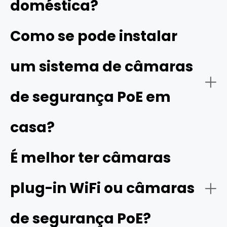
doméstica?
uma excelente qualidade de imagem, visão noturna
fiável, soluções de armazenamento flexíveis e fácil
Como se pode instalar
instalação e uso, como os sistemas de câmaras da
Reolink.
um sistema de câmaras
de segurança PoE em
casa?
É melhor ter câmaras
plug-in WiFi ou câmaras
de segurança PoE?