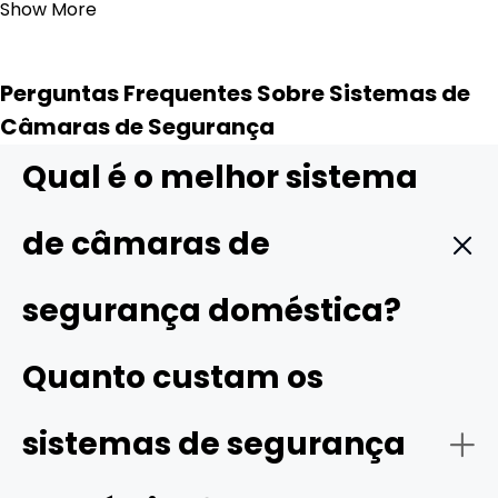
Show More
Perguntas Frequentes Sobre Sistemas de
Câmaras de Segurança
Qual é o melhor sistema
de câmaras de
segurança doméstica?
Os melhores sistemas de câmaras de segurança
Quanto custam os
domésticas geralmente disponibilizam funções
avançadas, como vídeo de alta resolução, campos de
sistemas de segurança
visão amplos, visão noturna infravermelha ou a cores e
compatibilidade com casas inteligentes. Para um
sistema abrangente, procure opções que proporcionem