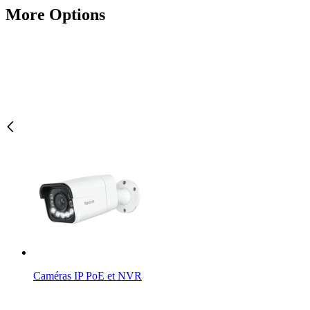
More Options
Caméras IP PoE et NVR