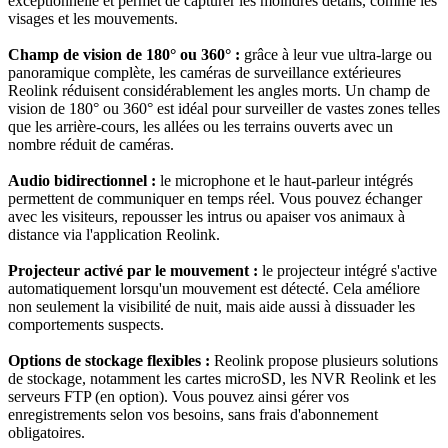
exceptionnelle et permet de capturer les moindres détails, comme les
visages et les mouvements.
Champ de vision de 180° ou 360° :
grâce à leur vue ultra-large ou
panoramique complète, les caméras de surveillance extérieures
Reolink réduisent considérablement les angles morts. Un champ de
vision de 180° ou 360° est idéal pour surveiller de vastes zones telles
que les arrière-cours, les allées ou les terrains ouverts avec un
nombre réduit de caméras.
Audio bidirectionnel :
le microphone et le haut-parleur intégrés
permettent de communiquer en temps réel. Vous pouvez échanger
avec les visiteurs, repousser les intrus ou apaiser vos animaux à
distance via l'application Reolink.
Projecteur activé par le mouvement :
le projecteur intégré s'active
automatiquement lorsqu'un mouvement est détecté. Cela améliore
non seulement la visibilité de nuit, mais aide aussi à dissuader les
comportements suspects.
Options de stockage flexibles :
Reolink propose plusieurs solutions
de stockage, notamment les cartes microSD, les NVR Reolink et les
serveurs FTP (en option). Vous pouvez ainsi gérer vos
enregistrements selon vos besoins, sans frais d'abonnement
obligatoires.