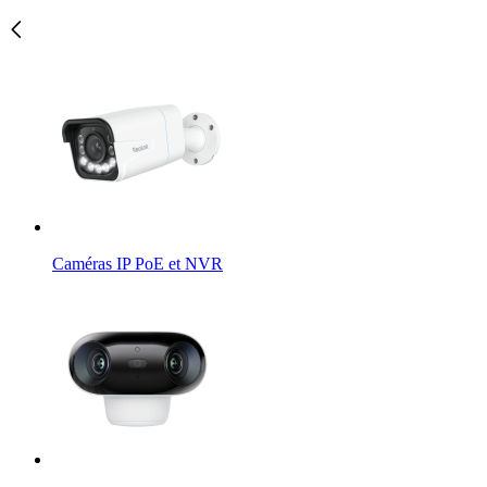
Caméras IP PoE et NVR