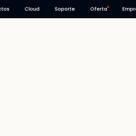
ctos
Cloud
Contáctenos
Soporte
Día Reolink
Oferta
Empr