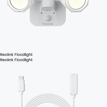
Reolink Floodlight
Reolink Floodlight