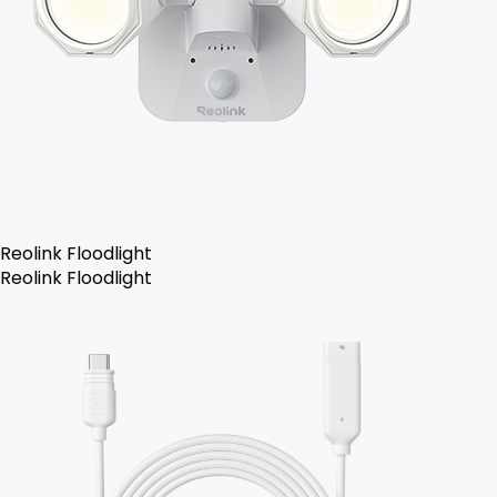
Reolink Floodlight
Reolink Floodlight