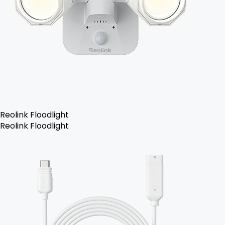
Reolink Floodlight
Reolink Floodlight