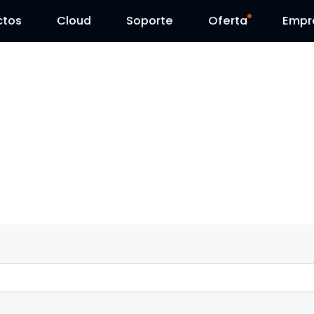
ctos
Cloud
Contáctenos
Soporte
Día Reolink
Oferta
Empr