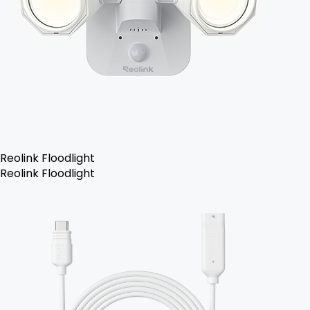
Reolink Floodlight
Reolink Floodlight