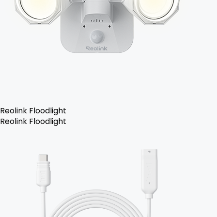
Reolink Floodlight
Reolink Floodlight