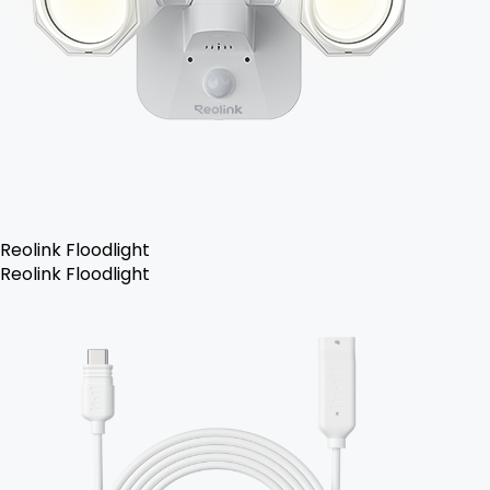
Reolink Floodlight
Reolink Floodlight