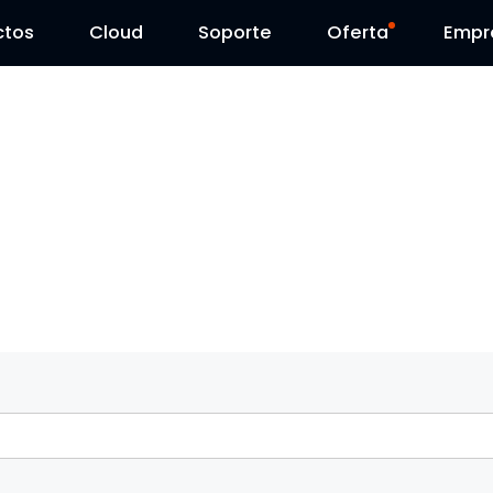
ctos
Cloud
Contáctenos
Soporte
Día Reolink
Oferta
Empr