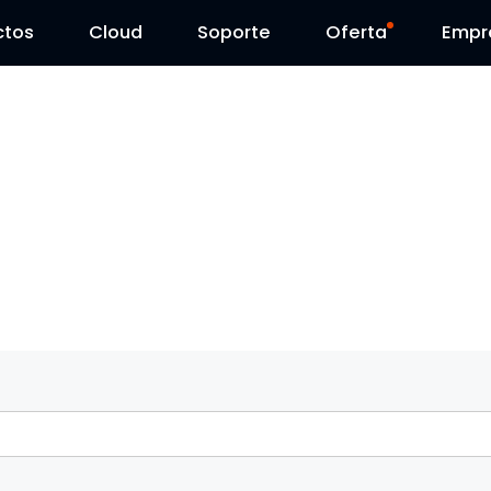
ctos
Cloud
Contáctenos
Soporte
Día Reolink
Oferta
Empr