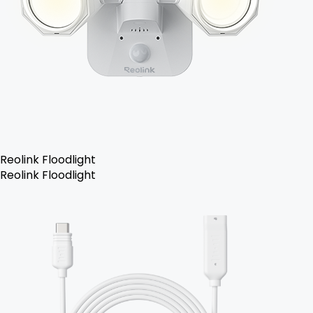
Reolink Floodlight
Reolink Floodlight