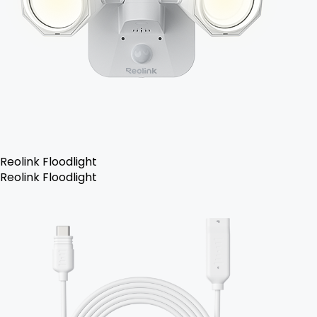
Reolink Floodlight
Reolink Floodlight