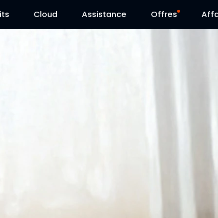
its
Cloud
Contactez-nous
Assistance
Journée Reolink
Offres
Affa