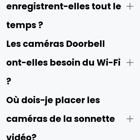
enregistrent-elles tout le
généralement sur une carte microSD ou sur un disque
dur. Ainsi, vous n'avez pas à payer d'abonnement
mensuel et vous avez davantage de contrôle sur vos
temps ?
enregistrements.
Les caméras Doorbell
ont-elles besoin du Wi-Fi
?
Où dois-je placer les
caméras de la sonnette
vidéo?