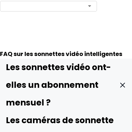
Ajouter au panier
FAQ sur les sonnettes vidéo intelligentes
Les sonnettes vidéo ont-
elles un abonnement
mensuel ?
De nombreuses sonnettes vidéo très appréciées ne
Les caméras de sonnette
nécessitent pas d'abonnement, comme les Reolink
sonnettes vidéo. Elles stockent la vidéo localement,