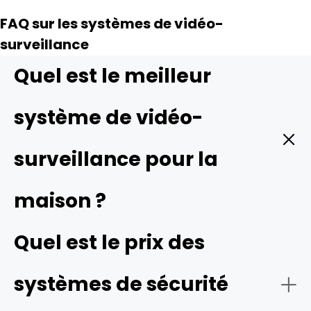
FAQ sur les systèmes de vidéo-
surveillance
Quel est le meilleur
système de vidéo-
surveillance pour la
maison ?
Les meilleurs systèmes de vidéo-surveillance pour la
Quel est le prix des
maison offrent souvent des fonctionnalités avancées
telles que la vidéo haute résolution, de larges champs de
systèmes de sécurité
vision, la vision nocturne infrarouge ou couleur, et la
compatibilité avec les maisons intelligentes. Pour un