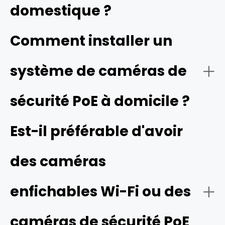
système complet, recherchez des options qui offrent
domestique ?
une excellente qualité d'image, une vision nocturne
fiable, des solutions de stockage flexibles, ainsi qu'une
Comment installer un
installation et une utilisation faciles, comme les systèmes
de caméras de Reolink.
système de caméras de
sécurité PoE à domicile ?
Est-il préférable d'avoir
des caméras
enfichables Wi-Fi ou des
caméras de sécurité PoE