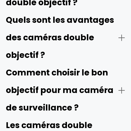
double objectif ?
Une caméra de surveillance double objectif est un
Quels sont les avantages
dispositif de surveillance équipé de deux objectifs
distincts intégrés dans un même boîtier. La combinaison
des caméras double
des deux objectifs élargit le champ de vision de la
caméra et offre plus de détails par rapport aux caméras
traditionnelles.
objectif ?
Comment choisir le bon
objectif pour ma caméra
de surveillance ?
Les caméras double