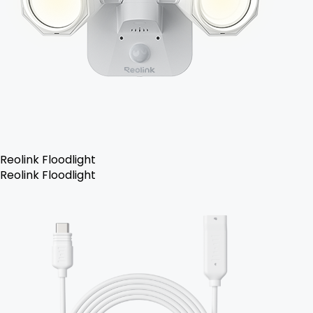
Reolink Floodlight
Reolink Floodlight