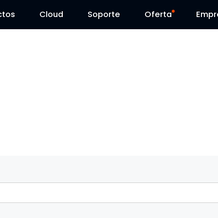
ctos
Cloud
Contáctenos
Soporte
Día Reolink
Oferta
Empr