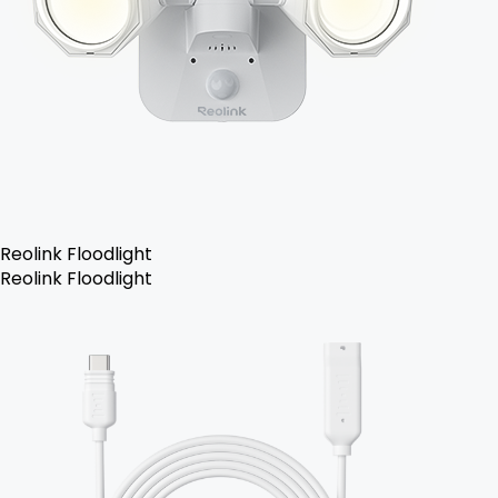
Reolink Floodlight
Reolink Floodlight