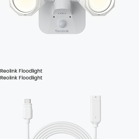
Reolink Floodlight
Reolink Floodlight